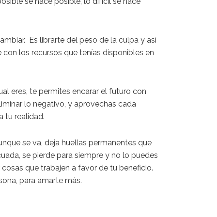
osible se hace posible, lo difícil se hace
ambiar.
Es librarte del peso de la culpa y así
e con los recursos que tenías disponibles en
ual eres, te permites encarar el futuro con
eliminar lo negativo, y aprovechas cada
 tu realidad.
aunque se va, deja huellas permanentes que
ecuada, se pierde para siempre y no lo puedes
r cosas que
trabajen a favor de tu beneficio
.
rsona, para amarte
más
.