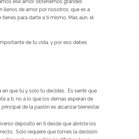
amos ese amor,
obtenemos grandes
n llenos de amor por nosotros,
que
es a
 tienes para darte a ti mismo.
Mas a
ú
n, el
mportante de tu vida, y por eso debes
ra en que
tú
y solo
tú
decides. Es sentir que
 a ti, no a lo que los demás esperan de
vo principal de la pasión es alcanzar bienestar.
erso depositó en ti desde que abriste los
rrecto.
Solo requiere que tomes la decisión