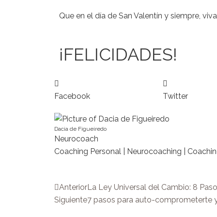
Que en
el
día
de
San Valentín y siempre
,
viva
¡FELICIDADES!
Facebook
Twitter
Dacia de Figueiredo
Neurocoach
Coaching Personal | Neurocoaching | Coaching
Prev
Anterior
La Ley Universal del Cambio: 8 Pas
Siguiente
7 pasos para auto-comprometerte y 