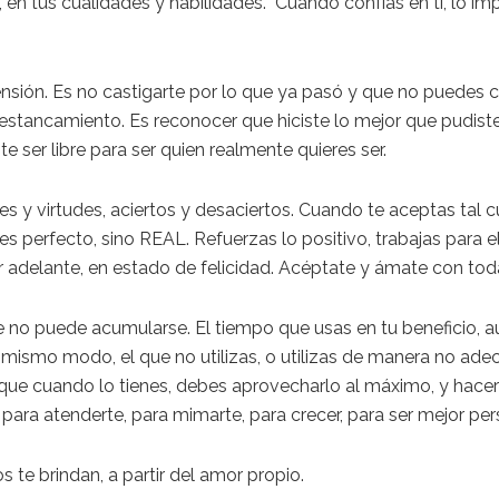
i, en tus cualidades
y habilidades
. Cuando confías en ti, lo imp
sión. Es no castigarte por lo que ya pasó y que no puedes
c
 estancamiento.
Es reconocer que hiciste lo mejor que pudist
e ser libre
para ser quien realmente quieres ser.
es y virtudes, aciertos y desaciertos. Cuando te aceptas tal c
es perfecto, sino REAL.
Refuerzas lo positivo, trabajas para 
r adelante, en
estado de felicidad
.
Acéptate y ámate con toda
e no puede acumularse. El tiempo que usas en tu beneficio, 
el mismo modo,
el que no utilizas, o utilizas de manera no ad
lo que cuando lo tienes, debes aprovecharlo al máximo, y hace
 para atenderte,
para mimarte,
para crecer, para ser mejor pe
os te brindan
, a partir del amor propio.