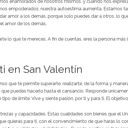
mos enamorados de nosotros mismos,
y cuando nos expres
timos empoderados, nuestra autoestima aumenta. Estamos ta
dar
amor a los demás, porque solo puedes dar a otros, lo que
del amor de los demás.
te lo que te mereces. A fin de cuentas, eres la persona
más
i
ti en San Valentín ​
enso
que te permite superarte, realizarte, de la forma y mane
 que puedes hacerlo hasta el cansancio.
Responde únicamente
 tipo de limite. Vive y siente pasión, por ti y para ti. El objeti
rezas y capacidades. Estas cualidades son bienes que el Univ
ue quieras para ti
, con el convencimiento de que harás lo co