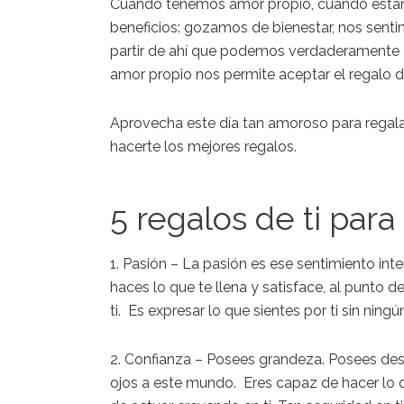
Cuando tenemos amor propio,
cuando esta
beneficios: gozamos de bienestar, nos sen
partir de ahí que podemos verdaderamente 
amor propio nos permite aceptar el regalo 
Aprovecha este
día
tan amoroso para regalar
hacerte los mejores regalos.
5 regalos de ti para 
1. Pasión –
La pasión es ese sentimiento int
haces lo que te llena y satisface, al punto
de
ti.
Es expresar lo que sientes
por ti
sin ningún
2. Confianza –
Posees grandeza. Posees dest
ojos a este mundo. Eres capaz de hacer lo q