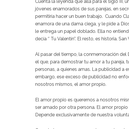
Cuenta la leyenda que a
llá para el siglo III, 
jóvenes enamorados de sus
parejas
, en sec
permitiría
hacer un buen
trabajo
. Cuando Cla
enamora de una
dama
ciega, y le pide a Dio
le entrega un papel doblado.
Ella
no entiend
decía ‘’ Tu
Valentín
’’. El resto, es historia. San
Al pasar del tiempo, la conmemoración del
el que, para demostrar tu amor a tu pareja, 
personas, a quienes amas. La publicidad a e
embargo, ese exceso de publicidad no enfo
nosotros mismos, el amor propio.
El amor propio es querernos a nosotros mis
ser amado por otra persona. El amor propio
Depende exclusivamente de nuestra volunt