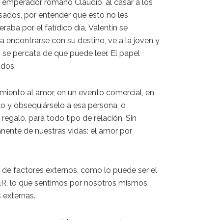
el emperador
r
omano Claudio, al casar a los
asados, por entender que
esto
no les
peraba por el
fatídico
d
í
a,
Valentín
se
a encontrarse con su destino, ve
a la joven
y
, se percata de que puede leer. El papel
dos.
imiento
al amor
, en un evento comercial, en
alo y obsequiárselo a esa persona, o
egalo, para todo tipo de relación. Sin
ente de nuestras vidas: el amor por
de factores externos, como lo puede ser el
ER
, lo que sentimos por nosotros mismos.
 externas.