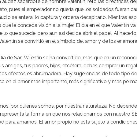
un
audaz
sacerdote de nombre Valentín, retó las directrices d
reto, pues el emperador no quería que los soldados fueran c
udio se entera, lo captura y ordena decapitarlo. Mientras es
s que le conceda visión a la
mujer
. El d
í
a en el que
Valentín
va 
e lo que sucede, pero aun
así
decide abrir el papel. Al hacerlo
Valentín
se convirtió en el símbolo del amor y
de
los enamora
 Dia de San
Valentín
se ha convertido,
más
que en un reconoc
tus amigos, tus padres, hijos, etcétera, debes comprar un reg
sos efectos es abrumadora. Hay sugerencias de todo tipo de r
ca en el amor
más
importante,
más
significativo y
más
perman
mos, por quienes somos, por nuestra naturaleza. No depende 
 representa la forma en que nos relacionamos con n
uestro S
ad para amarnos.
El amor propio no est
á
sujeto a condiciones