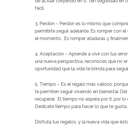
de actuar
creyendo en ti
. Ten seguridad en t
fácil.
3. Perdón –
Perdón es lo mismo que compren
permitirte seguir adelante.
Es romper con el
el momento. Es romper ataduras y finalment
4. Aceptación –
Aprende a vivir
con tus error
una nueva perspectiva
,
reconoces que no er
oportunidad que la vida te brinda para segui
5. Tiempo –
Es el regalo
más
valioso, porqu
te permiten seguir viviendo en
bienestar. D
recuperar. El tiempo no espera por ti, por 
Dedícate tiempo para hacer lo que te gusta,
Disfruta tus regalos, y la nueva vida que ést