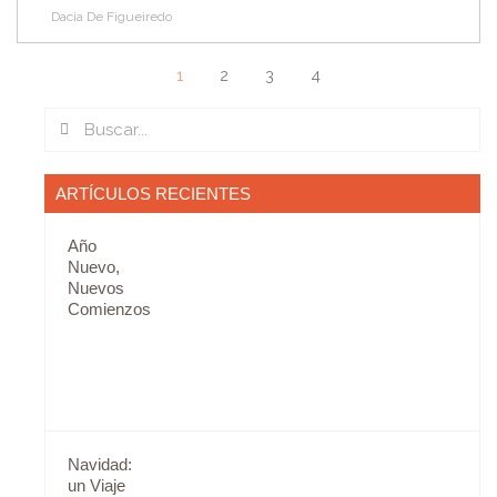
Dacia De Figueiredo
1
2
3
4
Search
Search
ARTÍCULOS RECIENTES
Año
Nuevo,
Nuevos
Comienzos
Navidad:
un Viaje