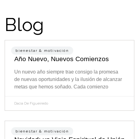
Skip
to
Blog
content
Page
Page
Page
Page
bienestar & motivación
Año Nuevo, Nuevos Comienzos
Un nuevo año siempre trae consigo la promesa
de nuevas oportunidades y la ilusión de alcanzar
metas que hemos soñado. Cada comienzo
Dacia De Figueiredo
bienestar & motivación