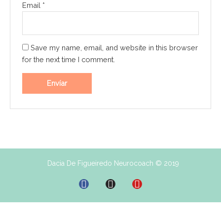
Email
*
Save my name, email, and website in this browser
for the next time I comment.
Dacia De Figueiredo Neurocoach © 2019
F
I
Y
a
n
o
c
s
u
e
t
t