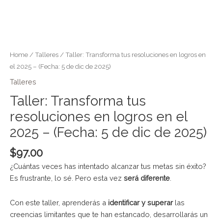
Skip
Taller:
to
Transforma
content
tus
resoluciones
Home
/
Talleres
/ Taller: Transforma tus resoluciones en logros en
en
el 2025 – (Fecha: 5 de dic de 2025)
logros
Talleres
en
Taller: Transforma tus
el
2025
resoluciones en logros en el
-
2025 – (Fecha: 5 de dic de 2025)
(Fecha:
5
$
97.00
de
¿Cuántas veces has intentado alcanzar tus metas sin éxito?
dic
Es frustrante, lo sé. Pero esta vez
será diferente
.
de
2025)
Con este taller, aprenderás a
identificar y superar
las
quantity
creencias limitantes que te han estancado, desarrollarás un