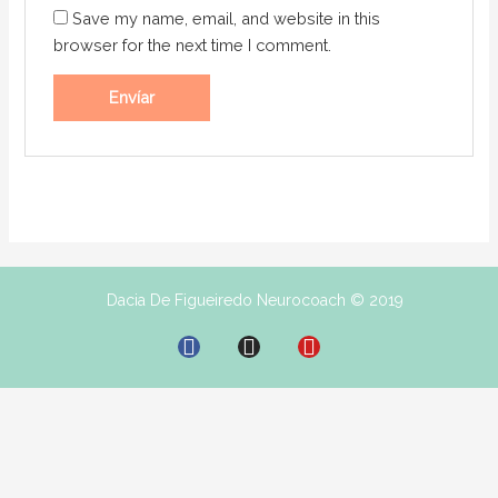
Save my name, email, and website in this
browser for the next time I comment.
Dacia De Figueiredo Neurocoach © 2019
F
I
Y
a
n
o
c
s
u
e
t
t
b
a
u
o
g
b
o
r
e