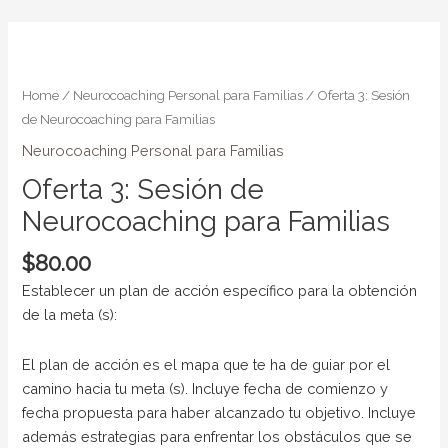
Skip
to
Oferta
content
3:
Sesión
Home
/
Neurocoaching Personal para Familias
/ Oferta 3: Sesión
de
de Neurocoaching para Familias
Neurocoaching
Neurocoaching Personal para Familias
para
Oferta 3: Sesión de
Familias
quantity
Neurocoaching para Familias
$
80.00
Establecer un plan de acción específico para la obtención
de la meta (s):
El plan de acción es el mapa que te ha de guiar por el
camino hacia tu meta (s). Incluye fecha de comienzo y
fecha propuesta para haber alcanzado tu objetivo. Incluye
además estrategias para enfrentar los obstáculos que se