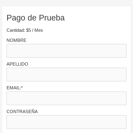
Skip
Post
to
navigation
Pago de Prueba
content
Cantidad:
$5 / Mes
NOMBRE
APELLIDO
EMAIL:*
CONTRASEÑA