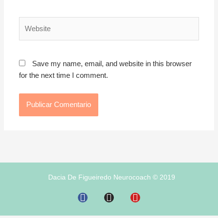
Website
Save my name, email, and website in this browser
for the next time I comment.
Dacia De Figueiredo Neurocoach © 2019
F
I
Y
a
n
o
c
s
u