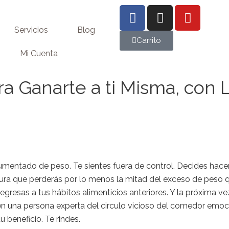
F
I
Y
a
n
o
Servicios
Blog
c
s
u
Carrito
e
t
t
Mi Cuenta
b
a
u
o
g
b
a Ganarte a ti Misma, con 
o
r
e
k
a
-
m
f
mentado de peso. Te sientes fuera de control. Decides hacer 
ura que perderás por lo menos la mitad del exceso de peso q
gresas a tus hábitos alimenticios anteriores. Y la próxima ve
n una persona experta del circulo vicioso del comedor emocio
u beneficio. Te rindes.