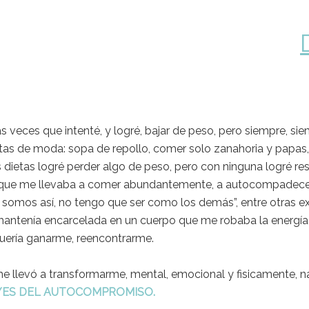
as veces que intenté, y logré, bajar de peso, pero siempre, s
as de moda: sopa de repollo, comer solo zanahoria y papas, co
dietas logré perder algo de peso, pero con ninguna logré res
o que me llevaba a comer abundantemente, a autocompadecerme,
 somos así, no tengo que ser como los demás”, entre otras ex
antenía encarcelada en un cuerpo que me robaba la energía y
quería ganarme, reencontrarme.
 llevó a transformarme, mental, emocional y fisicamente, n
EYES DEL AUTOCOMPROMISO.